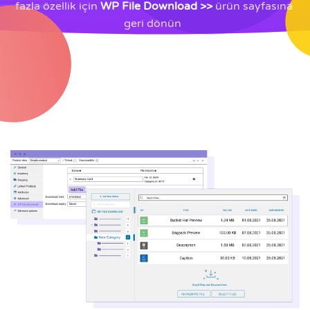
fazla özellik için
WP File Download >>
ürün
sayfasına
geri dönün