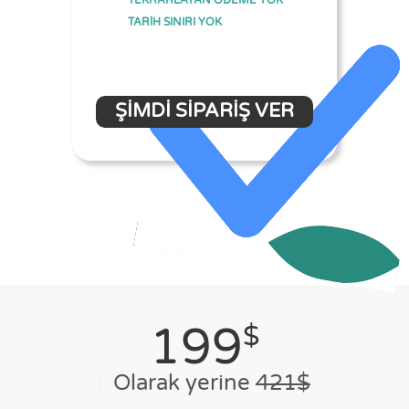
TEKRARLAYAN ÖDEME YOK
TARİH SINIRI YOK
ŞIMDI SIPARIŞ VER
199
$
Olarak yerine
421$