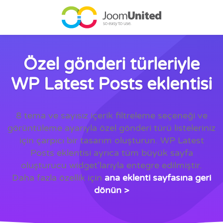
Ana içeriğe geç
Özel gönderi türleriyle
WP Latest Posts eklentisi
8 tema ve sayısız içerik filtreleme seçeneği ve
görüntüleme ayarıyla özel gönderi türü listeleriniz
için çarpıcı bir tasarım oluşturun. WP Latest
Posts eklentisi ayrıca tüm büyük sayfa
oluşturucu widget'larıyla entegre edilmiştir.
Daha fazla özellik için
ana eklenti sayfasına geri
dönün >