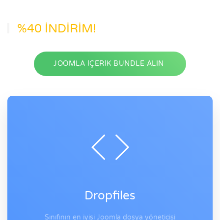
%40 İNDİRİM!
JOOMLA İÇERİK BUNDLE ALIN
Dropfiles
Sınıfının en iyisi Joomla dosya yöneticisi