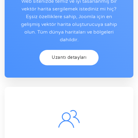
Web sitenizde temiz ve iyi tasarlanmış bir
vektör harita sergilemek istediniz mi hiç?
Eşsiz özelliklere sahip, Joomla için en
gelişmiş vektör harita oluşturucuya sahip
olun. Tüm dünya haritaları ve bölgeleri
dahildir.
Uzantı detayları