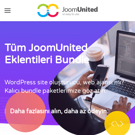
Ana içeriğe geç
Tüm JoomUnited
Eklentileri Bundle
WordPress site oluşturucu, web ajansı mı?
Kalıcı bundle paketlerimize göz atın.
Daha fazlasını alın, daha az ödeyin.