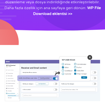
düzenleme veya dosya indirildiğinde etkinleştirilebilir.
Daha fazla özellik için ana sayfaya geri dönün:
WP File
Download eklentisi >>