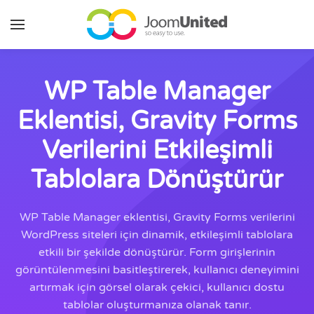
Ana içeriğe geç
WP Table Manager
Eklentisi, Gravity Forms
Verilerini Etkileşimli
Tablolara Dönüştürür
WP Table Manager eklentisi, Gravity Forms verilerini
WordPress siteleri için dinamik, etkileşimli tablolara
etkili bir şekilde dönüştürür. Form girişlerinin
görüntülenmesini basitleştirerek, kullanıcı deneyimini
artırmak için görsel olarak çekici, kullanıcı dostu
tablolar oluşturmanıza olanak tanır.