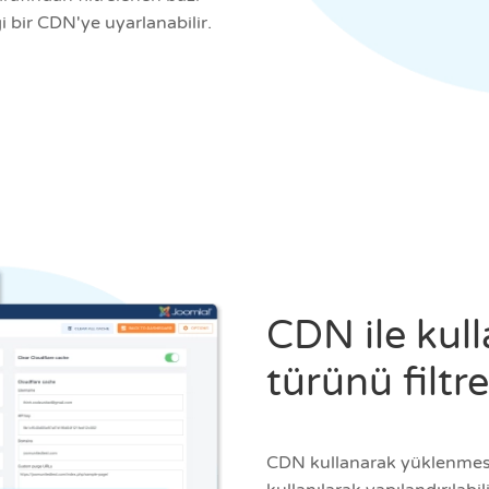
i bir CDN'ye uyarlanabilir.
CDN ile kul
türünü filtr
CDN kullanarak yüklenmesini