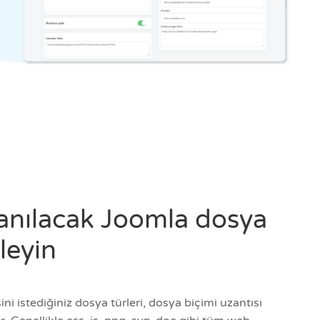
lanılacak Joomla dosya
eleyin
 istediğiniz dosya türleri, dosya biçimi uzantısı