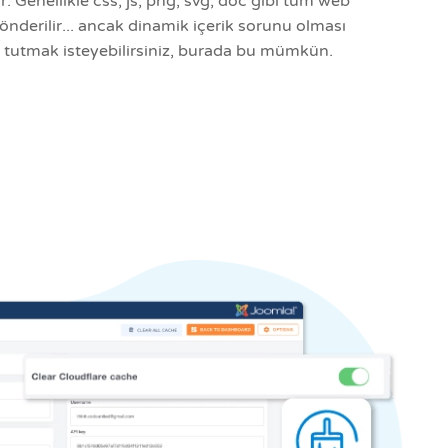
ir. Genellikle css, js, png, svg, doc gibi tüm web
nderilir... ancak dinamik içerik sorunu olması
 tutmak isteyebilirsiniz, burada bu mümkün.