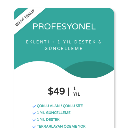
EN İYİ TEKLİF
PROFESYONEL
EKLENTİ + 1 YIL DESTEK &
GÜNCELLEME
$49
1
YIL
ÇOKLU ALAN / ÇOKLU SİTE
1 YIL GÜNCELLEME
1 YIL DESTEK
TEKRARLAYAN ÖDEME YOK