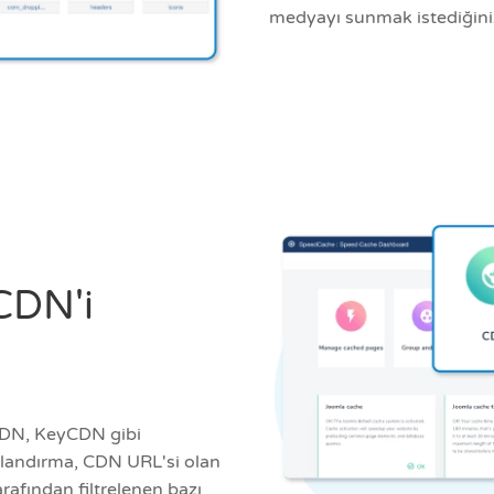
medyayı sunmak istediğinizi
CDN'i
CDN, KeyCDN gibi
ılandırma, CDN URL'si olan
arafından filtrelenen bazı