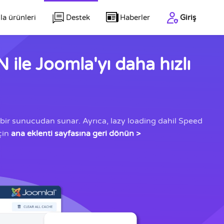
a ürünleri
Destek
Haberler
Giriş
ile Joomla'yı daha hızlı
ın bir sunucudan sunar. Ayrıca, lazy loading dahil Speed
çin
ana eklenti sayfasına geri dönün >