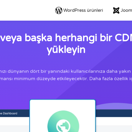
WordPress ürünleri
Jooml
 veya başka herhangi bir CDN 
yükleyin
ınızı dünyanın dört bir yanındaki kullanıcılarınıza daha yak
ansı minimum düzeyde etkileyecektir. Daha fazla özellik i