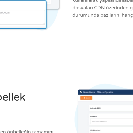
kullanılarak yapılandırılabil
dosyaları CDN üzerinden gö
durumunda bazılarını hariç
ellek
rken önbelleğin tamamını