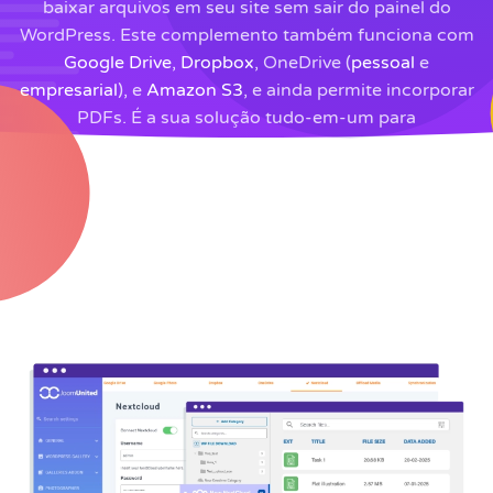
baixar arquivos em seu site sem sair do painel do
WordPress. Este complemento também funciona com
Google Drive
,
Dropbox
, OneDrive (
pessoal
e
empresarial
), e
Amazon S3
, e ainda permite incorporar
PDFs. É a sua solução tudo-em-um para
gerenciamento de arquivos!