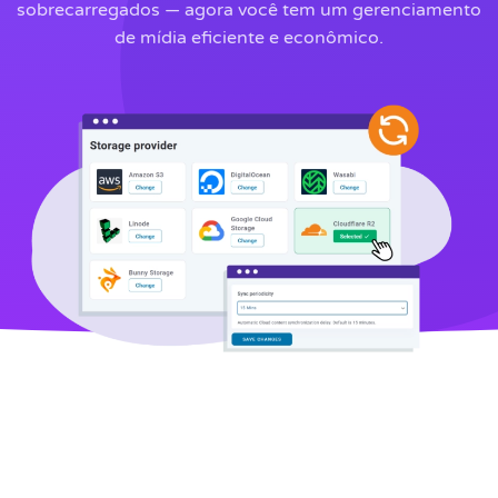
sobrecarregados — agora você tem um gerenciamento
de mídia eficiente e econômico.