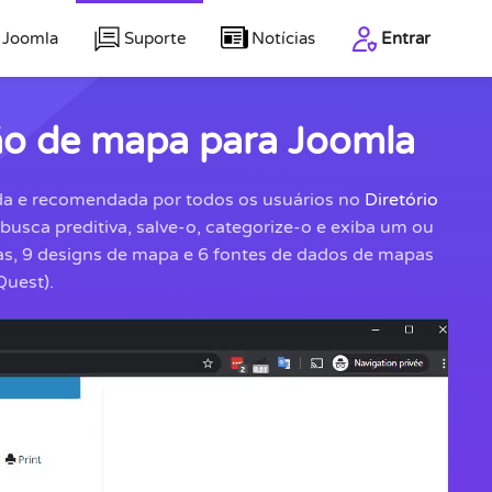
 Joomla
Suporte
Notícias
Entrar
ão de mapa para Joomla
da e recomendada por todos os usuários no
Diretório
busca preditiva, salve-o, categorize-o e exiba um ou
as, 9 designs de mapa e 6 fontes de dados de mapas
uest).