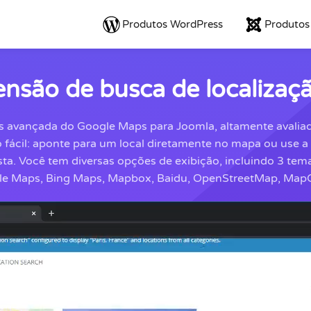
Produtos WordPress
Produtos
ensão de busca de localizaç
s avançada do Google Maps para Joomla, altamente avalia
o fácil: aponte para um local diretamente no mapa ou use a 
ta. Você tem diversas opções de exibição, incluindo 3 tem
le Maps, Bing Maps, Mapbox, Baidu, OpenStreetMap, MapQ