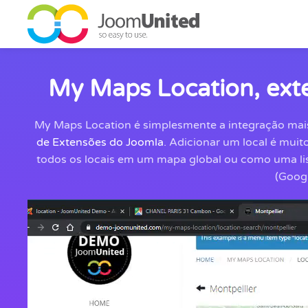
Pular para o conteúdo principal
My Maps Location, ext
My Maps Location é simplesmente a integração mai
de Extensões do Joomla
. Adicionar um local é muit
todos os locais em um mapa global ou como uma lis
(Goog