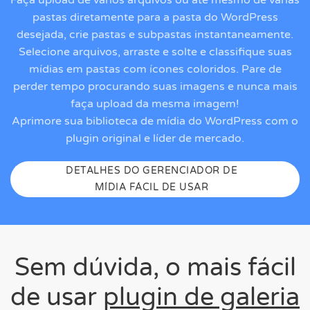
pastas diretamente para a pasta do WordPress
desejada, crie pastas e subpastas instantaneamente.
Selecione arquivos, arraste e solte e classifique suas
mídias em pastas com ícones coloridos. Pare de
perder tempo procurando suas imagens e nunca mais
faça upload da mesma imagem!
Aprimore sua biblioteca de mídia do WordPress com o
plugin original e líder de mercado.
DETALHES DO GERENCIADOR DE
MÍDIA FÁCIL DE USAR
Sem dúvida, o mais fácil
de usar
plugin de galeria