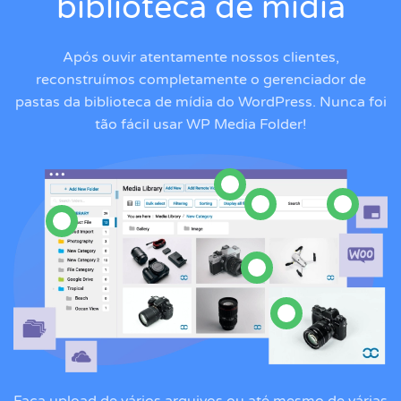
biblioteca de mídia
Após ouvir atentamente nossos clientes,
reconstruímos completamente o
gerenciador de
pastas da biblioteca de mídia do WordPress
. Nunca foi
tão fácil usar WP Media Folder!
Faça upload de vários arquivos ou até mesmo de várias