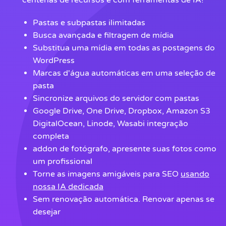
centenas de recursos e com ferramentas de IA!
Pastas e subpastas ilimitadas
Busca avançada e filtragem de mídia
Substitua uma mídia em todas as postagens do
WordPress
Marcas d'água automáticas em uma seleção de
pasta
Sincronize arquivos do servidor com pastas
Google Drive, One Drive, Dropbox, Amazon S3
DigitalOcean, Linode, Wasabi integração
completa
addon de fotógrafo, apresente suas fotos como
um profissional
Torne as imagens amigáveis para SEO
usando
nossa IA dedicada
Sem renovação automática. Renovar apenas se
desejar