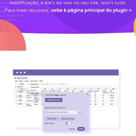
modificação, e ele's ao vivo no seu site, isso's tudo.
Para mais recursos,
volte à página principal do plugin >