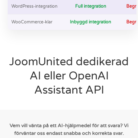
WordPress‑integration
Full integration
Begrä
WooCommerce‑klar
Inbyggd integration
Begrä
JoomUnited dedikerad
AI eller OpenAI
Assistant API
Vem vill vänta på ett AI-hjälpmedel för att svara? Vi
förväntar oss endast snabba och korrekta svar.