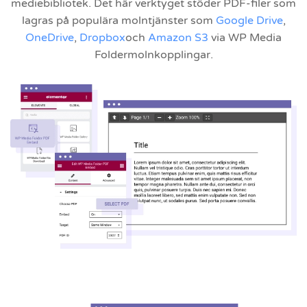
mediebibliotek. Det här verktyget stöder PDF-filer som
lagras på populära molntjänster som
Google Drive
,
OneDrive
,
Dropbox
och
Amazon S3
via WP Media
Foldermolnkopplingar.