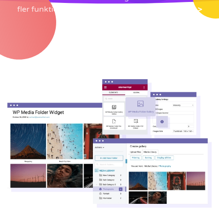
fler funktioner,
gå tillbaka till plugin-huvudsidan >