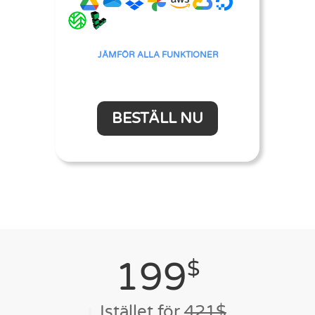
JÄMFÖR ALLA FUNKTIONER
BESTÄLL NU
199
$
Istället för
421$