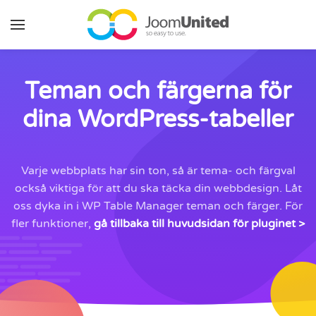
Hoppa till huvudinnehåll
Teman och färgerna för
dina WordPress-tabeller
Varje webbplats har sin ton, så är tema- och färgval
också viktiga för att du ska täcka din webbdesign. Låt
oss dyka in i WP Table Manager teman och färger. För
fler funktioner,
gå tillbaka till huvudsidan för pluginet >