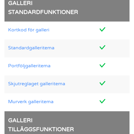
GALLERI
STANDARDFUNKTIONER
Kortkod för galleri
Standardgalleritema
Portföljgalleritema
Skjutreglaget galleritema
Murverk galleritema
GALLERI
TILLÄGGSFUNKTIONER