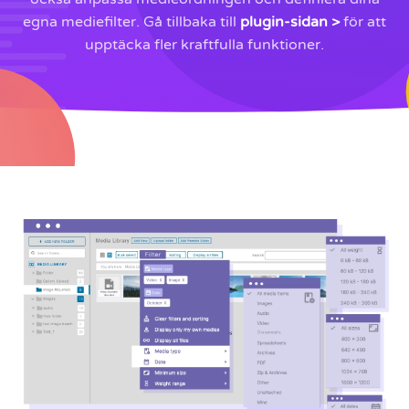
egna mediefilter. Gå tillbaka till
plugin-sidan >
för att
upptäcka fler kraftfulla funktioner.