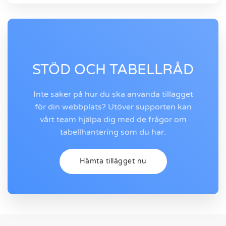
STÖD OCH TABELLRÅD
Inte säker på hur du ska använda tillägget
för din webbplats? Utöver supporten kan
vårt team hjälpa dig med de frågor om
tabellhantering som du har.
Hämta tillägget nu