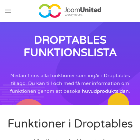
Hoppa till huvudinnehåll
DROPTABLES
FUNKTIONSLISTA
Nedan finns alla funktioner som ingår i Droptables
tillägg. Du kan till och med få mer information om
funktionen genom att besöka
huvudproduktsidan
.
Funktioner i Droptables