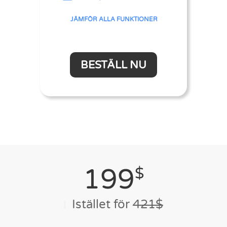
JÄMFÖR ALLA FUNKTIONER
BESTÄLL NU
199
$
Istället för
421$