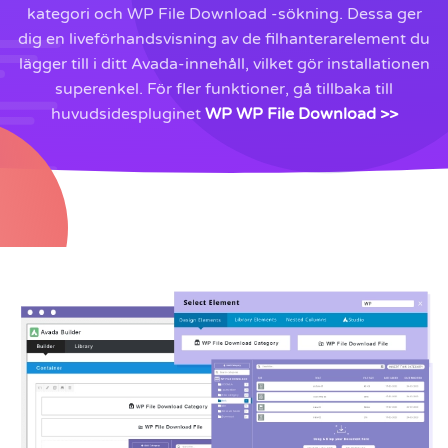
kategori och WP File Download -sökning. Dessa ger
dig en liveförhandsvisning av de filhanterarelement du
lägger till i ditt Avada-innehåll, vilket gör installationen
superenkel. För fler funktioner, gå tillbaka till
huvudsidespluginet
WP WP File Download >>