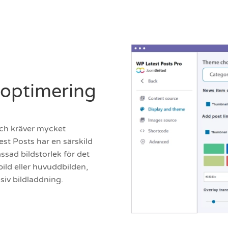
doptimering
och kräver mycket
test Posts har en särskild
assad bildstorlek för det
ild eller huvuddbilden,
ssiv bildladdning.