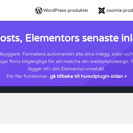
WordPress-produkter
Joomla-prod
osts, Elementors senaste in
dbyggare. Formatera automatiskt alla dina inlägg, sidor o
ngar finns tillgängliga för att matcha din webbplatsdesign.
lägger till i ditt Elementor‑innehåll.
För fler funktioner,
gå tillbaka till huvudplugin‑sidan >