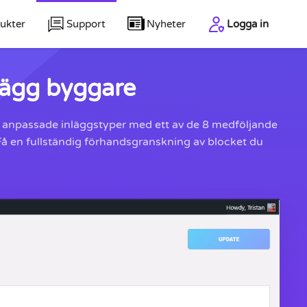
ukter
Support
Nyheter
Logga in
lägg byggare
ch anpassade inläggstyper med ett av de 8 medföljande
 Få en fullständig förhandsgranskning av blocket du