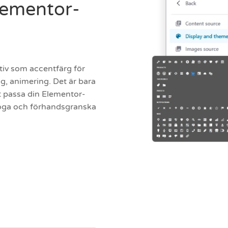
lementor-
iv som accentfärg för
g, animering. Det är bara
tt passa din Elementor-
nfoga och förhandsgranska