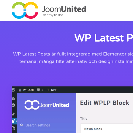
Hoppa till huvudinnehåll
WP Latest P
WP Latest Posts är fullt integrerad med Elementor si
temana; många filteralternativ och designinställni