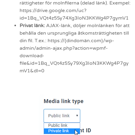
rättigheter för molnfilerna (delad länk). Exempel:
https://drive.google.com/uc?
id=1Bq_VQt4z5Sy74Xg3IoN3KKWg4P7gymV1
Privat länk:
AJAX-länk, döljer molnlänken för att
behålla den ursprungliga åtkomsträttigheten till
din fil. T.ex.: https://{dindomän.com}/wp-
admin/admin-ajax.php?action=wpmf-
download-
file&id=1Bq_VQt4z5Sy79Xg3IoN3KKWg4P7gy
mV1&dl=0