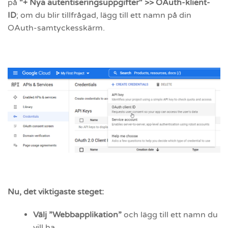
på
"+ Nya autentiseringsuppgifter" >> OAuth-klient-
ID
; om du blir tillfrågad, lägg till ett namn på din
OAuth-samtyckesskärm.
Nu, det viktigaste steget:
Välj ”Webbapplikation”
och lägg till ett namn du
vill ha