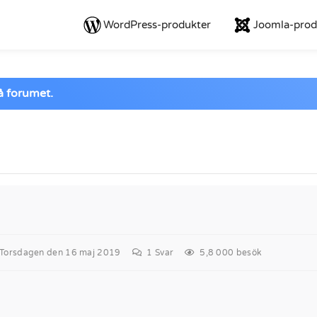
WordPress-produkter
Joomla-prod
på forumet.
orsdagen den 16 maj 2019
1
Svar
5,8 000 besök