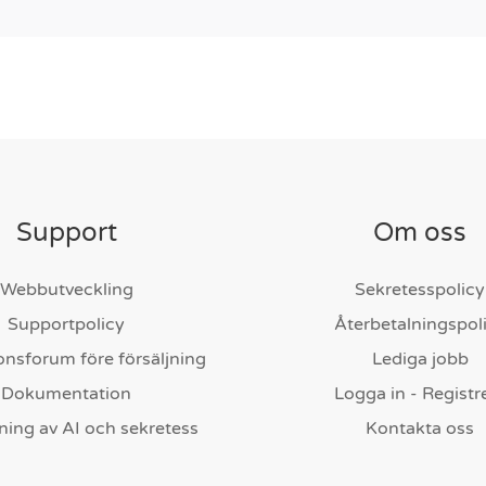
Support
Om oss
Webbutveckling
Sekretesspolicy
Supportpolicy
Återbetalningspol
onsforum före försäljning
Lediga jobb
Dokumentation
Logga in - Registr
ing av AI och sekretess
Kontakta oss