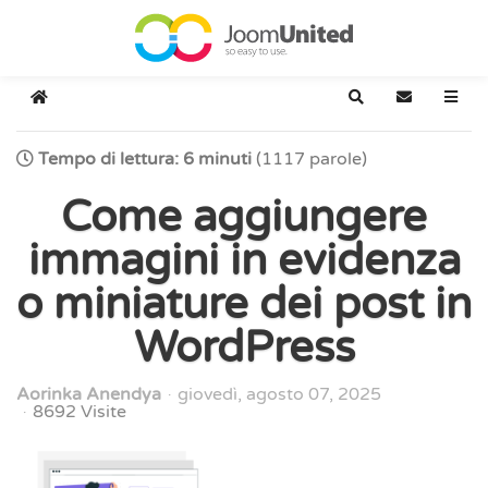
Salta al contenuto principale
Home
Cerca
Iscriviti al b
Tempo di lettura: 6 minuti
(1117 parole)
Come aggiungere
immagini in evidenza
o miniature dei post in
WordPress
Aorinka Anendya
giovedì, agosto 07, 2025
8692 Visite