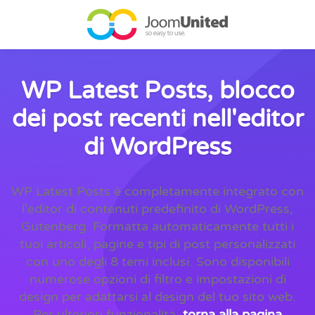
Salta al contenuto principale
WP Latest Posts, blocco
dei post recenti nell'editor
di WordPress
WP Latest Posts è completamente integrato con
l'editor di contenuti predefinito di WordPress,
Gutenberg. Formatta automaticamente tutti i
tuoi articoli, pagine e tipi di post personalizzati
con uno degli 8 temi inclusi. Sono disponibili
numerose opzioni di filtro e impostazioni di
design per adattarsi al design del tuo sito web.
Per ulteriori funzionalità,
torna alla pagina