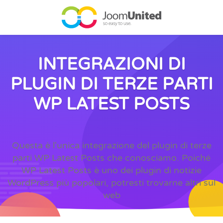
Salta al contenuto principale
INTEGRAZIONI DI
PLUGIN DI TERZE PARTI
WP LATEST POSTS
Questa è l'unica integrazione del plugin di terze
parti WP Latest Posts che conosciamo. Poiché
WP Latest Posts è uno dei plugin di notizie
WordPress più popolari, potresti trovarne altri sul
web