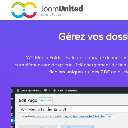
Aller au contenu principal
Gérez vos doss
WP Media Folder est le gestionnaire de médias 
complémentaire de galerie, Téléchargement de fichie
fichiers uniques ou des PDF
en quelq