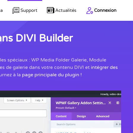
la
Support
Actualités
Connexion
ns DIVI Builder
ules spéciaux : WP Media Folder Galerie, Module
es de galerie dans votre contenu DIVI et
intégrer des
urnez à la
page principale du plugin !