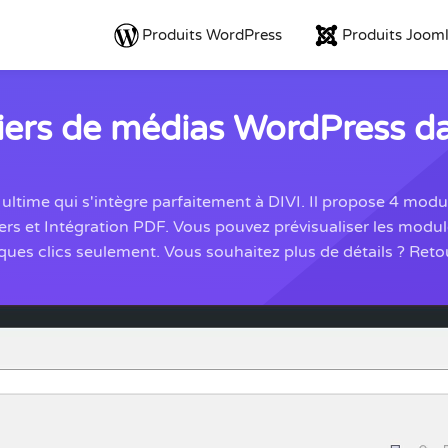
Produits WordPress
Produits Joom
iers de médias WordPress da
ultime qui s'intègre parfaitement à DIVI. Il propose 4 mod
rs et Intégration PDF. Vous pouvez prévisualiser les modul
ues clics seulement. Vous souhaitez plus de détails ? Reto