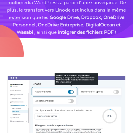
multimédia WordPress à partir d'une sauvegarde. De
plus, le transfert vers Linode est inclus dans la même
extension que les
Google Drive, Dropbox, OneDrive
Personnel, OneDrive Entreprise, DigitalOcean et
Wasabi
, ainsi que
intégrer des fichiers PDF
!