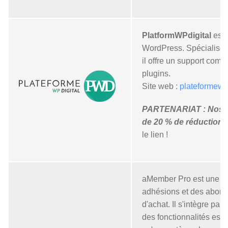
PlatformWPdigital
est 
WordPress. Spécialisé da
il offre un support comp
plugins.
Site web :
plateformewpd
PARTENARIAT : Nos cl
de 20 % de réduction 
le lien !
aMember Pro est une so
adhésions et des abonn
d'achat. Il s'intègre pa
des fonctionnalités esse