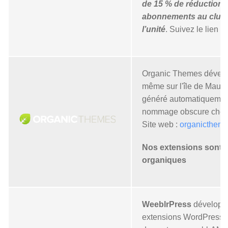
de 15 % de réduction s
abonnements au club e
l’unité
. Suivez le lien !
Organic Themes dévelop
même sur l'île de Maui.
généré automatiquemen
nommage obscure chez
Site web :
organicthem
Nos extensions sont 
organiques
WeeblrPress
développe
extensions WordPress po