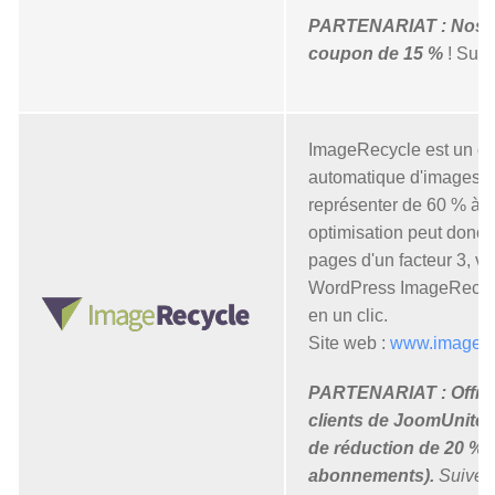
PARTENARIAT : Nos cl
coupon de 15 %
! Suiv
ImageRecycle est un out
automatique d'images e
représenter de 60 % à 
optimisation peut donc 
pages d'un facteur 3, voi
WordPress ImageRecycle 
en un clic.
Site web :
www.imagere
PARTENARIAT : Offre 
clients de JoomUnite
de réduction de 20 % (
abonnements).
Suivez l