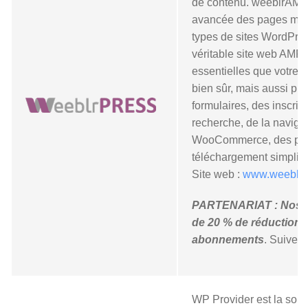
de contenu. weeblrAMP 
avancée des pages mob
types de sites WordPres
véritable site web AMP 
essentielles que votre s
bien sûr, mais aussi pr
formulaires, des inscript
recherche, de la naviga
WooCommerce, des publi
téléchargement simplifié
Site web :
www.weeblrp
PARTENARIAT : Nos cl
de 20 % de réduction s
abonnements
. Suivez l
WP Provider est la solu