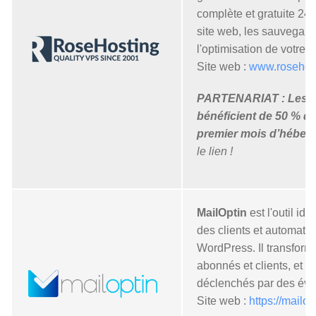
complète et gratuite 24h/
site web, les sauvegarde
l'optimisation de votre s
Site web :
www.rosehost
PARTENARIAT : Les c
bénéficient de 50 % de
premier mois d’héber
le lien !
MailOptin
est l'outil id
des clients et automati
WordPress. Il transforme
abonnés et clients, et l
déclenchés par des évé
Site web :
https://mailop