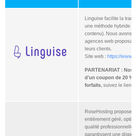
Linguise facilite la tra
une méthode hybride (tr
contenu). Nous avons n
agences web proposant 
leurs clients.
Site web :
https://www.l
PARTENARIAT : Nos cl
d’un coupon de 20 % s
forfaits,
suivez le lien !
RoseHosting propose 
entièrement géré, opti
qualité professionnelle.
garantissent une dispon