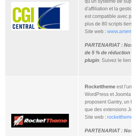
qu'un système de suppo
d'affiliation et la gesti
est compatible avec pl
plus de 80 scripts tiers.
Site web :
www.amembe
PARTENARIAT : Nos cl
de 5 % de réduction s
plugin
. Suivez le lien !
Rockettheme
est l'un 
WordPress et Joomla les
proposent Gantry, un fr
que des extensions Joo
Site web :
rockettheme
PARTENARIAT : Nos cl