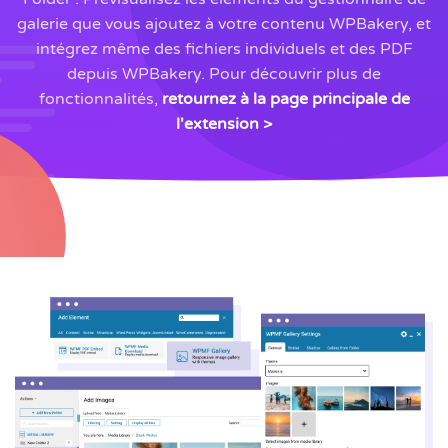
galerie que vous ajoutez à votre contenu WPBakery, et
intégrez même des fichiers individuels et des PDF
depuis WPBakery. Pour découvrir plus de
fonctionnalités,
retournez à la page principale de
l'extension >