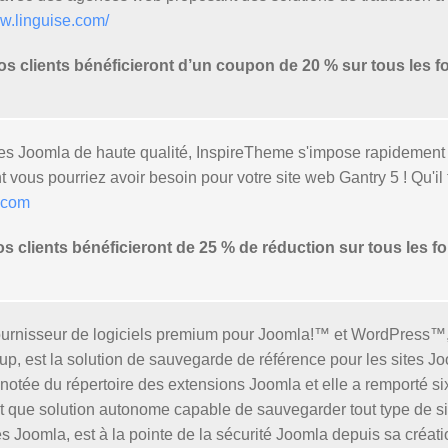
ww.linguise.com/
clients bénéficieront d’un coupon de 20 % sur tous les fo
es Joomla de haute qualité, InspireTheme s'impose rapidement
dont vous pourriez avoir besoin pour votre site web Gantry 5 ! Qu
.com
clients bénéficieront de 25 % de réduction sur tous les for
ournisseur de logiciels premium pour Joomla!™ et WordPress™, d
, est la solution de sauvegarde de référence pour les sites Jo
 notée du répertoire des extensions Joomla et elle a remporté 
t que solution autonome capable de sauvegarder tout type de s
tes Joomla, est à la pointe de la sécurité Joomla depuis sa créa