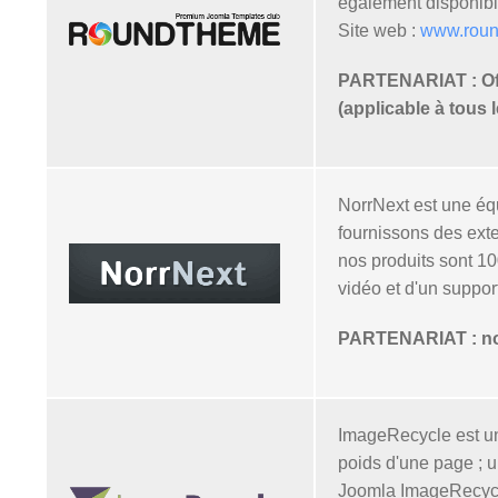
également disponible
Site web :
www.rou
PARTENARIAT : Offr
(applicable à tous
NorrNext est une éq
fournissons des ext
nos produits sont 10
vidéo et d'un support
PARTENARIAT : nos 
ImageRecycle est un
poids d'une page ; u
Joomla ImageRecycle 