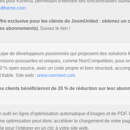
s pour Kunena, permettant d'étendre ses fonctionnalités standar
ndtheme.com
e exclusive pour les clients de JoomUnited : obtenez un 
 les abonnements).
Suivez le lien !
uipe de développeurs passionnés qui proposent des solutions fo
ensions puissantes et uniques, comme NorrCompetition, pour org
0 % open source, avec un code propre et bien structuré, accomp
 fiable. Site web :
www.norrnext.com
clients bénéficieront de 20 % de réduction sur leur abon
 outil en ligne d'optimisation automatique d'images et de PDF
ne optimisation peut donc accélérer le chargement de votre page 
pour l'intégrer en un clic à votre site web.