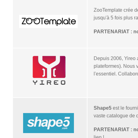
ZooTemplate crée de
jusqu'à 5 fois plus 
PARTENARIAT : nos
Depuis 2006, Yireo 
plateformes). Nous v
l'essentiel. Collabo
Shape5
est le four
vaste catalogue de d
PARTENARIAT : nos 
lien !