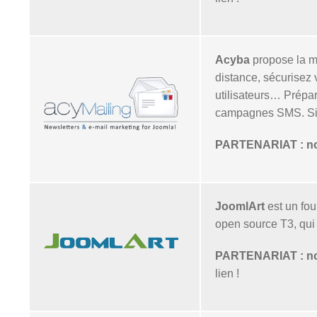
Acyba
propose la m
distance, sécurisez
utilisateurs… Prép
campagnes SMS. Sit
PARTENARIAT : nos 
JoomlArt
est un fou
open source T3, qui
PARTENARIAT : nos 
lien !