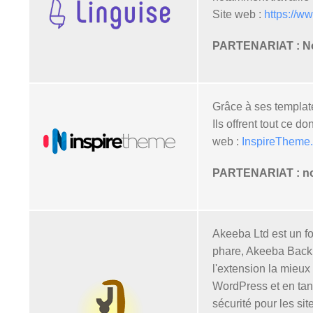
Site web :
https://w
PARTENARIAT : Nos 
Grâce à ses templat
Ils offrent tout ce 
web :
InspireTheme
PARTENARIAT : nos 
Akeeba Ltd est un f
phare, Akeeba Backup
l'extension la mieux
WordPress et en tan
sécurité pour les si