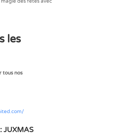
 magie des fêtes avec
s les
r tous nos
nited.com/
n : JUXMAS