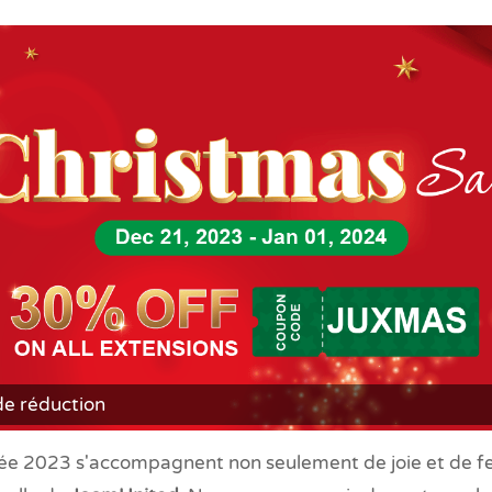
de réduction
née 2023 s'accompagnent non seulement de joie et de fes