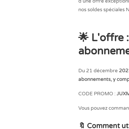
d'une offre exception
nos soldes spéciales 
🌟 L'offre
abonnemen
Du 21 décembre
2023
abonnements, y compri
CODE PROMO :
JUX
Vous pouvez command
🔖 Comment uti