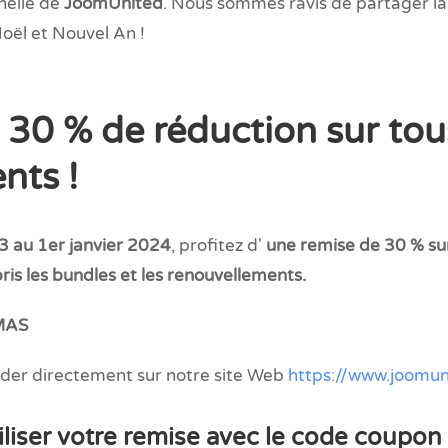
nelle de
JoomUnited
. Nous sommes ravis de partager la
Noël et Nouvel An !
 : 30 % de réduction
sur tou
ts !
 au 1er janvier 2024
, profitez d'
une remise de 30 % su
s les bundles et les renouvellements.
MAS
er directement sur notre site Web
https://www.joomu
liser votre remise avec le code coupo