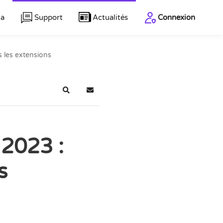
la
Support
Actualités
Connexion
 les extensions
Recherche
S'abonner au blog
 2023 :
s