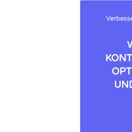
Verbesse
KONT
OPT
UND