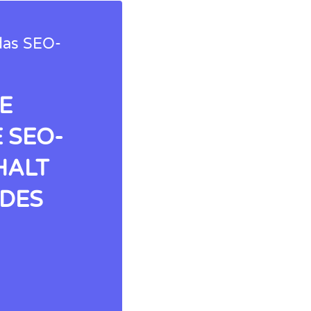
 das SEO-
E
 SEO-
HALT
 DES