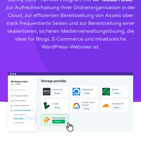
zur Aufrechterhaltung Ihrer Ordnerorganisation in der
Cloud, zur effizienten Bereitstellung von Assets über
stark frequentierte Seiten und zur Bereitstellung einer
skalierbaren, sicheren Medienverwaltungslösung, die
ideal für Blogs, E‑Commerce und inhaltsreiche
WordPress-Websites ist.