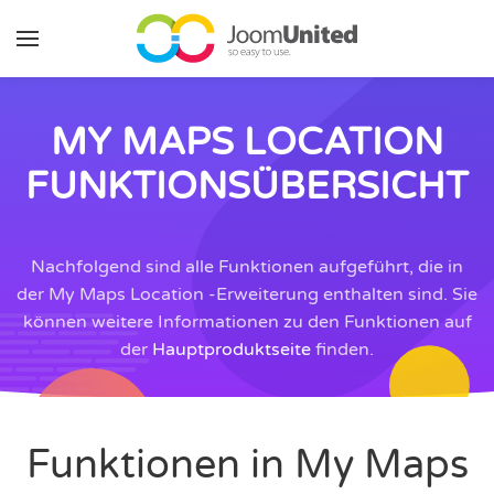
Zum Hauptinhalt springen
MY MAPS LOCATION
FUNKTIONSÜBERSICHT
Nachfolgend sind alle Funktionen aufgeführt, die in
der My Maps Location -Erweiterung enthalten sind. Sie
können weitere Informationen zu den Funktionen auf
der
Hauptproduktseite
finden.
Funktionen in My Maps