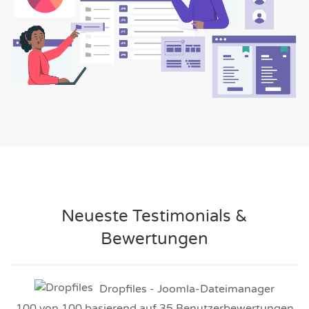
Neueste Testimonials &
Bewertungen
Dropfiles - Joomla-Dateimanager
100
von
100
basierend auf
35
Benutzerbewertungen