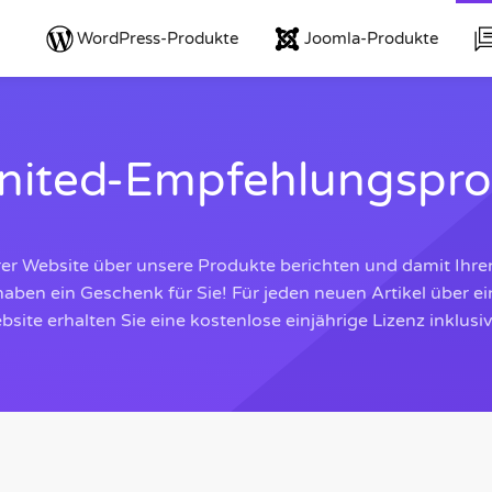
WordPress-Produkte
Joomla-Produkte
nited-Empfehlungspr
rer Website über unsere Produkte berichten und damit Ihre
 haben ein Geschenk für Sie! Für jeden neuen Artikel über e
site erhalten Sie eine kostenlose einjährige Lizenz inklusi