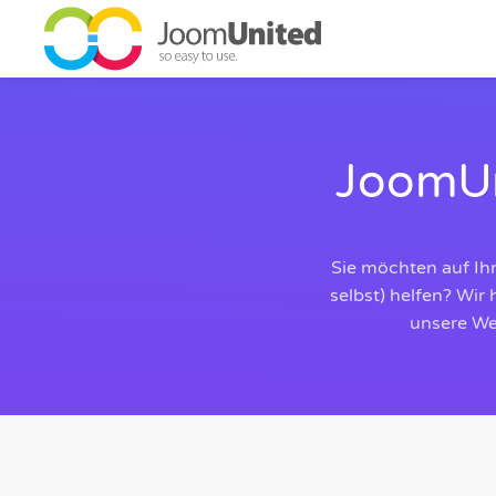
Zum Hauptinhalt springen
JoomU
Sie möchten auf Ih
selbst) helfen? Wir
unsere Web