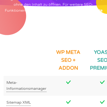
ohne den Inhalt zu öffnen. Für weitere SEO-
Funktionen kehren Sie zurück zu
WP META SEO Seite
WP META
YOA
SEO +
SE
ADDON
PREM
Meta-
Informationsmanager
Sitemap XML