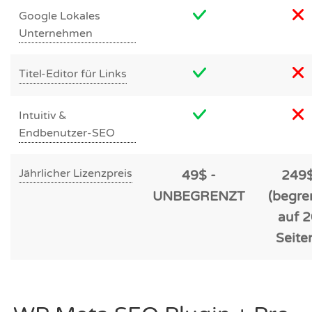
Google Lokales
Unternehmen
Titel-Editor für Links
Intuitiv &
Endbenutzer-SEO
Jährlicher Lizenzpreis
49$ -
249
UNBEGRENZT
(begre
auf 2
Seite