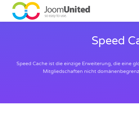
Zum Hauptinhalt springen
Speed Ca
Speed Cache ist die einzige Erweiterung, die eine g
Mitgliedschaften nicht domänenbegrenzt