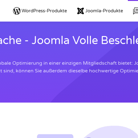
WordPress-Produkte
Joomla-Produkte
che - Joomla Volle Besch
lobale Optimierung in einer einzigen Mitgliedschaft biete
 sind, können Sie außerdem dieselbe hochwertige Optimier