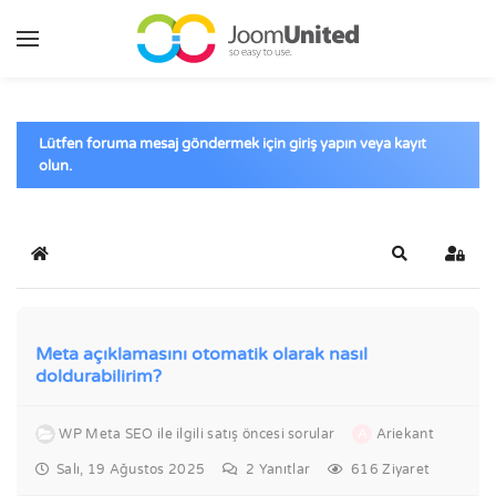
Ana içeriğe geç
Lütfen foruma mesaj göndermek için giriş yapın veya kayıt
olun.
Ana Sayfa
Ara
Giriş 
Meta açıklamasını otomatik olarak nasıl
doldurabilirim?
WP Meta SEO ile ilgili satış öncesi sorular
A
Ariekant
Salı, 19 Ağustos 2025
2
Yanıtlar
616 Ziyaret