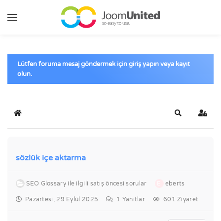
Ana içeriğe geç
Lütfen foruma mesaj göndermek için giriş yapın veya kayıt
olun.
Ana Sayfa
Ara
Giriş 
sözlük içe aktarma
SEO Glossary ile ilgili satış öncesi sorular
E
eberts
Pazartesi, 29 Eylül 2025
1
Yanıtlar
601 Ziyaret