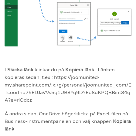
I
Skicka länk
klickar du på
Kopiera länk
. Länken
kopieras sedan, t.ex.: https://joomunited-
my.sharepoint.com/:x:/g/personal/joomunited_com/E
TcoorIno75ElJJaVVs5g1UB8Yq9DYEo8uKPQBBint84g
A?e=riQdcz
Å andra sidan, OneDrive högerklicka på Excel-filen på
Business-instrumentpanelen och välj knappen
Kopiera
länk