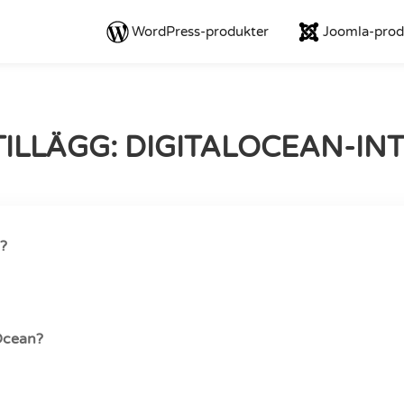
WordPress-produkter
Joomla-prod
ILLÄGG: DIGITALOCEAN-IN
n?
lOcean?