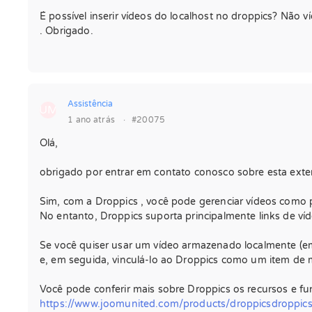
É possível inserir vídeos do localhost no droppics? Não 
. Obrigado.
Assistência
UM
1 ano atrás
·
#20075
Olá,
obrigado por entrar em contato conosco sobre esta exte
Sim, com a Droppics , você pode gerenciar vídeos como p
No entanto, Droppics suporta principalmente links de v
Se você quiser usar um vídeo armazenado localmente (em 
e, em seguida, vinculá-lo ao Droppics como um item de m
Você pode conferir mais sobre Droppics os recursos e fu
https://www.joomunited.com/products/droppicsdroppic