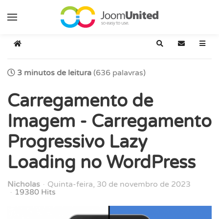
Pular para o conteúdo principal
Início
Pesquisar
Inscrever-s
3 minutos de leitura
(636 palavras)
Carregamento de
Imagem - Carregamento
Progressivo Lazy
Loading no WordPress
Nicholas
Quinta-feira, 30 de novembro de 2023
19380 Hits