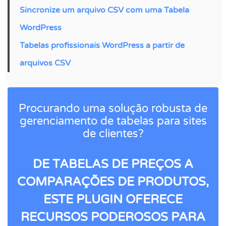
Sincronize um arquivo CSV com uma Tabela
WordPress
Tabelas profissionais WordPress a partir de
arquivos CSV
Procurando uma solução robusta de
gerenciamento de tabelas para sites
de clientes?
DE TABELAS DE PREÇOS A
COMPARAÇÕES DE PRODUTOS,
ESTE PLUGIN OFERECE
RECURSOS PODEROSOS PARA