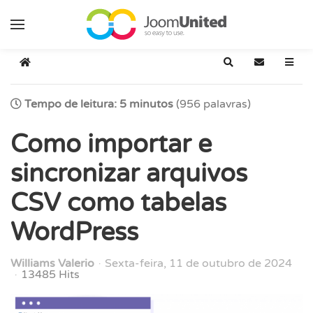
Pular para o conteúdo principal
Início
Pesquisar
Inscrever-s
Tempo de leitura: 5 minutos
(956 palavras)
Como importar e
sincronizar arquivos
CSV como tabelas
WordPress
Williams Valerio
Sexta-feira, 11 de outubro de 2024
13485 Hits