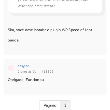
possui esse recurso. Preciso instalar outra
extensão além desta?
Sim, você deve instalar o plugin WP Speed of light .
Saúde,
desytec
D
2 anos atrás
·
#19925
Obrigado. Funcionou.
Página:
1