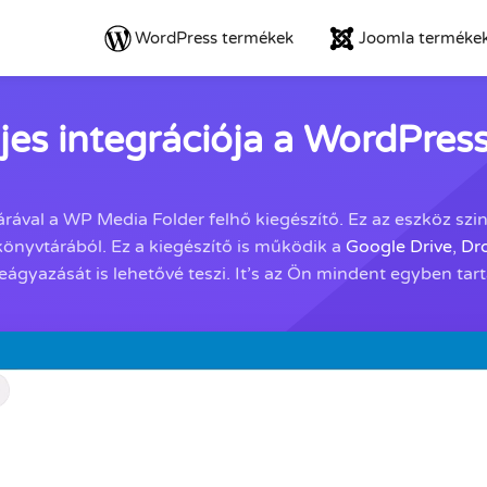
WordPress termékek
Joomla terméke
jes integrációja a WordPres
ával a WP Media Folder felhő kiegészítő. Ez az eszköz szi
 könyvtárából. Ez a kiegészítő is működik a
Google Drive
,
Dr
ágyazását is lehetővé teszi. It’s az Ön mindent egyben ta