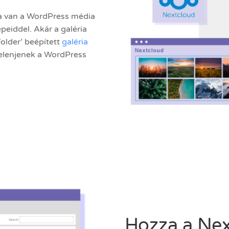
va van a WordPress média
peiddel. Akár a galéria
lder’ beépített
galéria
jelenjenek a WordPress
Hozza a Nex