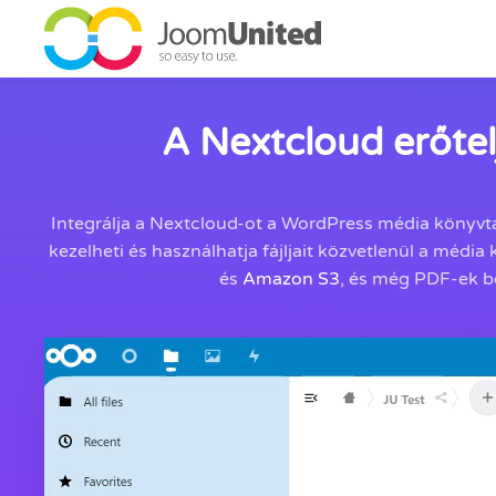
Ugrás a fő tartalomhoz
A Nextcloud erőtel
Integrálja a Nextcloud-ot a WordPress média könyvtár
kezelheti és használhatja fájljait közvetlenül a média
és
Amazon S3
, és még PDF-ek be