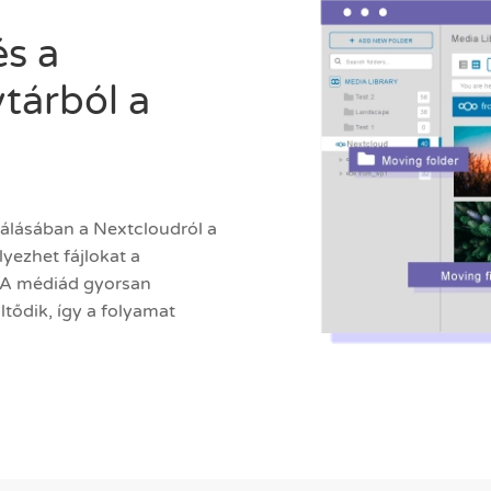
s a
tárból a
álásában a Nextcloudról a
ezhet fájlokat a
 A médiád gyorsan
ltődik, így a folyamat