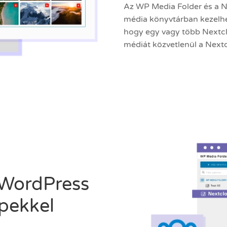
Az WP Media Folder és a N
média könyvtárban kezelheti
hogy egy vagy több Nextcl
médiát közvetlenül a Nextc
 WordPress
épekkel