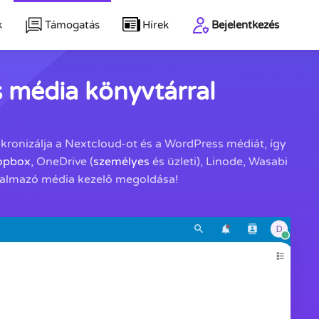
k
Támogatás
Hírek
Bejelentkezés
s média könyvtárral
nkronizálja a Nextcloud-ot és a WordPress médiát, így
opbox
, OneDrive (
személyes
és üzleti), Linode, Wasabi
rtalmazó média kezelő megoldása!