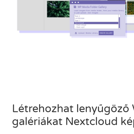
Létrehozhat lenyűgöző
galériákat Nextcloud k