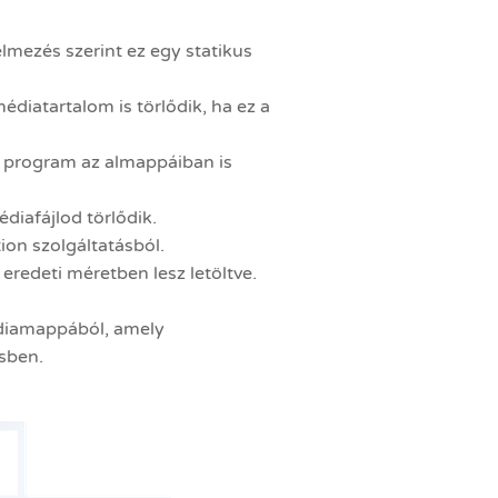
lmezés szerint ez egy statikus
diatartalom is törlődik, ha ez a
a program az almappáiban is
diafájlod törlődik.
ion szolgáltatásból.
eredeti méretben lesz letöltve.
édiamappából, amely
sben.