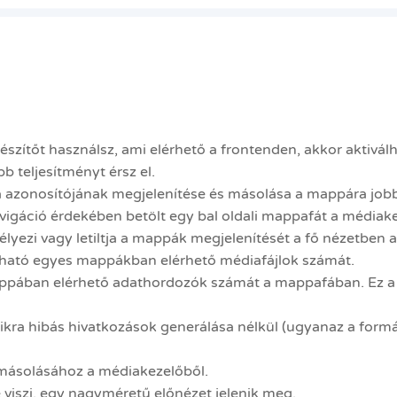
észítőt használsz, ami elérhető a frontenden, akkor aktivá
bb teljesítményt érsz el.
azonosítójának megjelenítése és másolása a mappára jobb
áció érdekében betölt egy bal oldali mappafát a médiakez
yezi vagy letiltja a mappák megjelenítését a fő nézetben a
lható egyes mappákban elérhető médiafájlok számát.
ppában elérhető adathordozók számát a mappafában. Ez a b
sikra hibás hivatkozások generálása nélkül (ugyanaz a for
ásolásához a médiakezelőből.
viszi, egy nagyméretű előnézet jelenik meg.