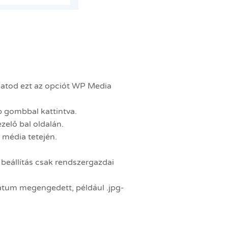
lhatod ezt az opciót WP Media
 gombbal kattintva.
elő bal oldalán.
 média tetején.
eállítás csak rendszergazdai
mátum megengedett, például .jpg-