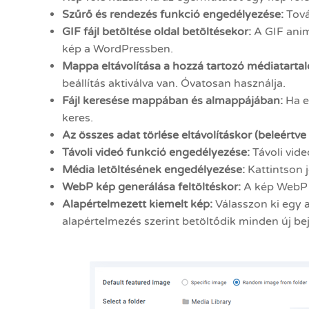
Szűrő és rendezés funkció engedélyezése:
Tová
GIF fájl betöltése oldal betöltésekor:
A GIF anim
kép a WordPressben.
Mappa eltávolítása a hozzá tartozó médiatarta
beállítás aktiválva van. Óvatosan használja.
Fájl keresése mappában és almappájában:
Ha e
keres.
Az összes adat törlése eltávolításkor (beleértve 
Távoli videó funkció engedélyezése:
Távoli vide
Média letöltésének engedélyezése:
Kattintson 
WebP kép generálása feltöltéskor:
A kép WebP v
Alapértelmezett kiemelt kép:
Válasszon ki egy 
alapértelmezés szerint betöltődik minden új b