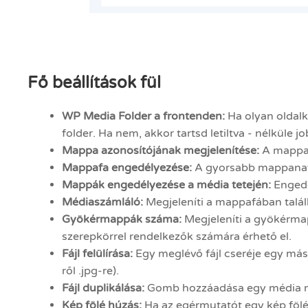
Fő beállítások fül
WP Media Folder a frontenden:
Ha olyan oldalk
folder. Ha nem, akkor tartsd letiltva - nélküle jo
Mappa azonosítójának megjelenítése:
A mappa 
Mappafa engedélyezése:
A gyorsabb mappanavig
Mappák engedélyezése a média tetején:
Engedél
Médiaszámláló:
Megjeleníti a mappafában talá
Gyökérmappák száma:
Megjeleníti a gyökérma
szerepkörrel rendelkezők számára érhető el.
Fájl felülírása:
Egy meglévő fájl cseréje egy má
ről .jpg-re).
Fájl duplikálása:
Gomb hozzáadása egy média m
Kép fölé húzás:
Ha az egérmutatót egy kép fölé 