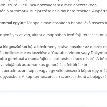
bbi szűrők kerülnek hozzáadásra a médianézetekben.
áció automatikus lejátszása az oldal betöltésekor. Alapérte
lommal együtt:
Mappa eltávolításakor a benne lévő összes mé
ngedélyezve van, akkor a mappában lévő fájl keresésekor 
a kiegészítőket is):
a bővítmény eltávolításakor az összes mé
ók beillesztése és kezelése a Youtube, Vimeo vagy Dailymot
jobb gombbal a médiafájlra a letöltéshez (rács nézet). A kép 
erziójának automatikus generálása feltöltéskor.
alapértelmezett képet vagy egy véletlenszerű képet egy m
ejegyzésben. A kép természetesen szerkeszthető a bejegyzé