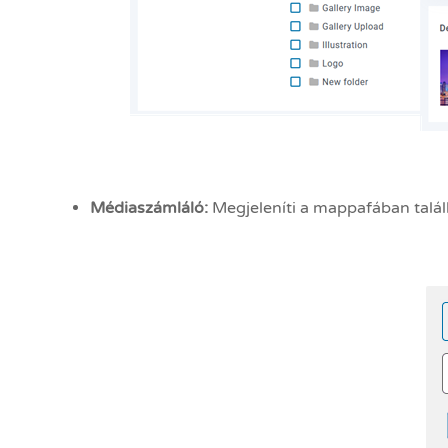
Médiaszámláló:
Megjeleníti a mappafában talá