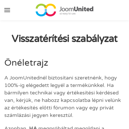
Ugrás a fő tartalomhoz
Visszatérítési szabályzat
Önéletrajz
A JoomUnitednél biztosítani szeretnénk, hogy
100%-ig elégedett legyél a termékünkkel. Ha
bármilyen technikai vagy értékesítési kérdésed
van, kérjük, ne habozz kapcsolatba lépni velünk
az értékesítés előtti fórumon vagy egy privát
számlázási jegyen keresztül.
Azonban,
HA
megpróbáltad megoldani a