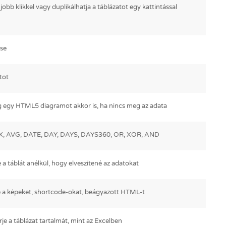
b klikkel vagy duplikálhatja a táblázatot egy kattintással
ése
tot
eg egy HTML5 diagramot akkor is, ha nincs meg az adata
AX, AVG, DATE, DAY, DAYS, DAYS360, OR, XOR, AND
 a táblát anélkül, hogy elveszítené az adatokat
ve a képeket, shortcode-okat, beágyazott HTML-t
rje a táblázat tartalmát, mint az Excelben