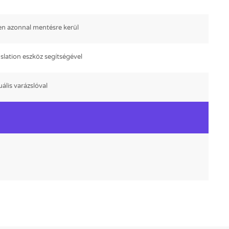
en azonnal mentésre kerül
nslation eszköz segítségével
ális varázslóval