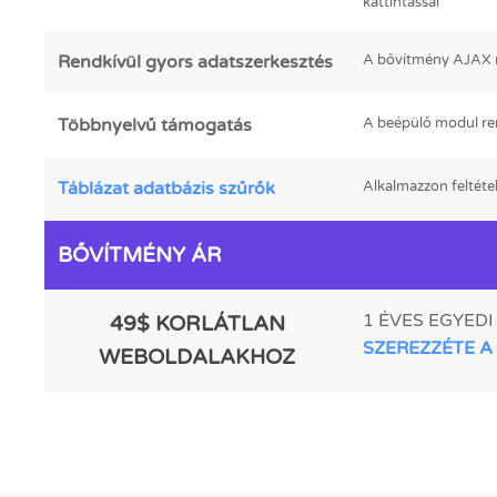
kattintással
Rendkívül gyors adatszerkesztés
A bővítmény AJAX me
Többnyelvű támogatás
A beépülő modul rend
Táblázat adatbázis szűrők
Alkalmazzon feltétel
BŐVÍTMÉNY ÁR
1 ÉVES EGYED
49$ KORLÁTLAN
SZEREZZÉTE A
WEBOLDALAKHOZ