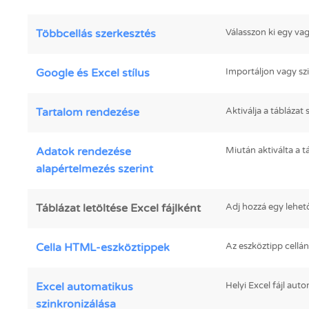
Többcellás szerkesztés
Válasszon ki egy vagy
Google és Excel stílus
Importáljon vagy szi
Tartalom rendezése
Aktiválja a tábláza
Adatok rendezése
Miután aktiválta a t
alapértelmezés szerint
Táblázat letöltése Excel fájlként
Adj hozzá egy lehető
Cella HTML-eszköztippek
Az eszköztipp cellán
Excel automatikus
Helyi Excel fájl aut
szinkronizálása