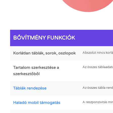
BŐVÍTMÉNY FUNKCIÓK
Korlátlan táblák, sorok, oszlopok
Abszolút nincs korl
Tartalom szerkesztése a
Az összes táblaadat
szerkesztőből
Táblák rendezése
Az összes tábla ren
Haladó mobil támogatás
A reszponzivitás min