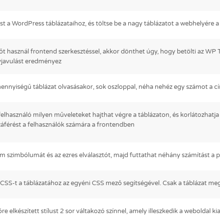
 a WordPress táblázataihoz, és töltse be a nagy táblázatot a webhelyére a 
őt használ frontend szerkesztéssel, akkor dönthet úgy, hogy betölti az WP
nyjavulást eredményez
nyiségű táblázat olvasásakor, sok oszloppal, néha nehéz egy számot a cím
 felhasználó milyen műveleteket hajthat végre a táblázaton, és korlátozhatja 
záférést a felhasználók számára a frontendben
em szimbólumát és az ezres elválasztót, majd futtathat néhány számítást a 
CSS-t a táblázatához az egyéni CSS mező segítségével. Csak a táblázat meg
őre elkészített stílust 2 sor váltakozó színnel, amely illeszkedik a weboldal 