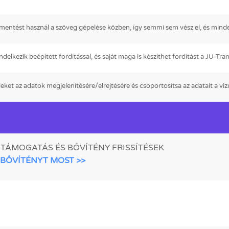
ntést használ a szöveg gépelése közben, így semmi sem vész el, és mind
elkezik beépített fordítással, és saját maga is készíthet fordítást a JU-Tra
eket az adatok megjelenítésére/elrejtésére és csoportosítsa az adatait a vizu
I TÁMOGATÁS ÉS BŐVÍTÉNY FRISSÍTÉSEK
 BŐVÍTÉNYT MOST >>