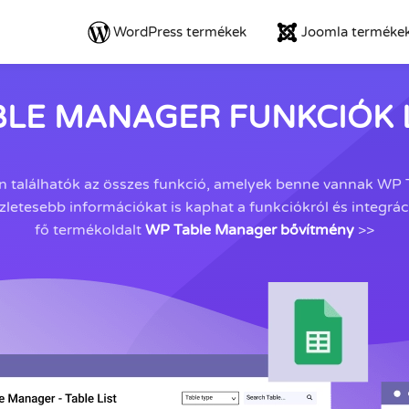
WordPress termékek
Joomla terméke
BLE MANAGER FUNKCIÓK L
n találhatók az összes funkció, amelyek benne vannak WP
letesebb információkat is kaphat a funkciókról és integráció
fő termékoldalt
WP Table Manager bővítmény
>>