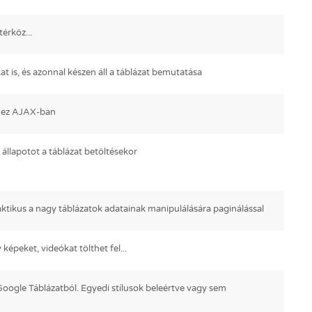
térköz...
at is, és azonnal készen áll a táblázat bemutatása
séhez AJAX-ban
 állapotot a táblázat betöltésekor
aktikus a nagy táblázatok adatainak manipulálására paginálással
képeket, videókat tölthet fel...
 Google Táblázatból. Egyedi stílusok beleértve vagy sem