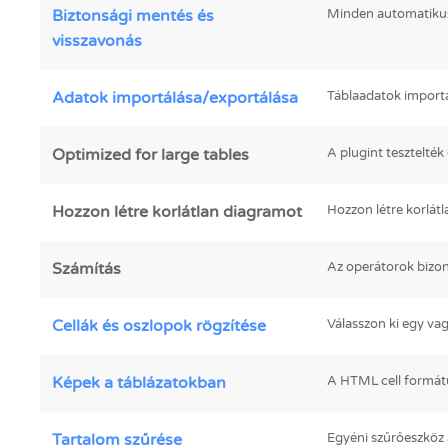
Biztonsági mentés és
Minden automatikusa
visszavonás
Adatok importálása/exportálása
Táblaadatok importá
Optimized for large tables
A plugint tesztelték
Hozzon létre korlátlan diagramot
Hozzon létre korlát
Számítás
Az operátorok biz
Cellák és oszlopok rögzítése
Válasszon ki egy vag
Képek a táblázatokban
A HTML cell formátu
Tartalom szűrése
Egyéni szűrőeszköz a