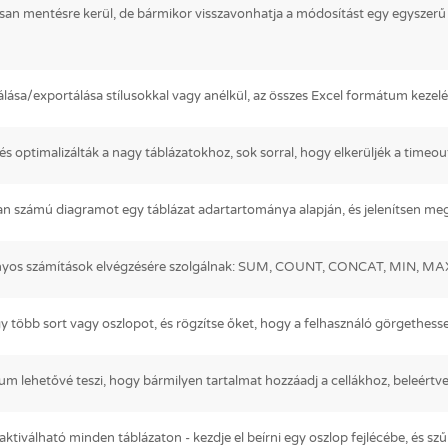
n mentésre kerül, de bármikor visszavonhatja a módosítást egy egyszerű job
lása/exportálása stílusokkal vagy anélkül, az összes Excel formátum kezel
 és optimalizálták a nagy táblázatokhoz, sok sorral, hogy elkerüljék a timeou
lan számú diagramot egy táblázat adartartománya alapján, és jelenítsen m
onyos számítások elvégzésére szolgálnak: SUM, COUNT, CONCAT, MIN, M
y több sort vagy oszlopot, és rögzítse őket, hogy a felhasználó görgethesse
m lehetővé teszi, hogy bármilyen tartalmat hozzáadj a cellákhoz, beleért
ktiválható minden táblázaton - kezdje el beírni egy oszlop fejlécébe, és szű