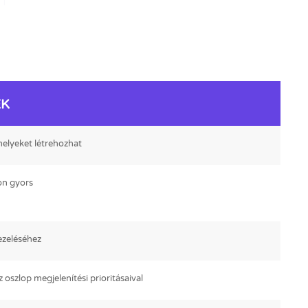
EK
melyeket létrehozhat
on gyors
ezeléséhez
oszlop megjelenítési prioritásaival