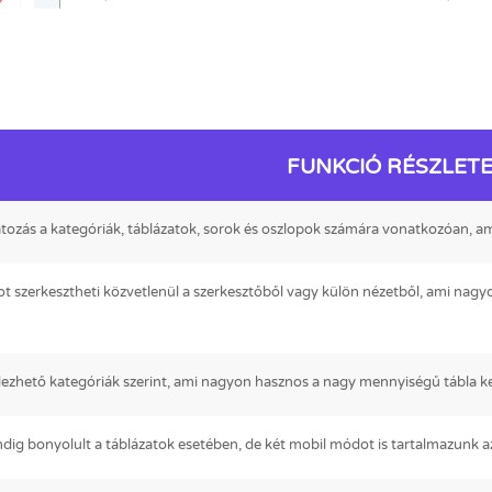
FUNKCIÓ RÉSZLET
átozás a kategóriák, táblázatok, sorok és oszlopok számára vonatkozóan, a
ot szerkesztheti közvetlenül a szerkesztőből vagy külön nézetből, ami nagy
dezhető kategóriák szerint, ami nagyon hasznos a nagy mennyiségű tábla k
dig bonyolult a táblázatok esetében, de két mobil módot is tartalmazunk az 