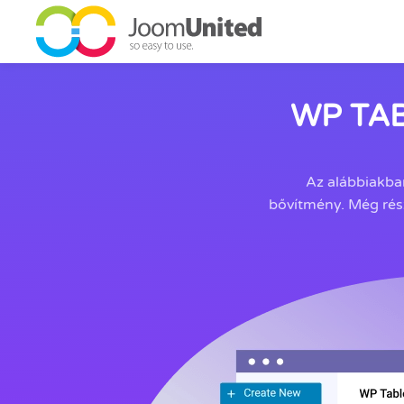
Ugrás a fő tartalomhoz
WP TA
Az alábbiakba
bővítmény. Még rész