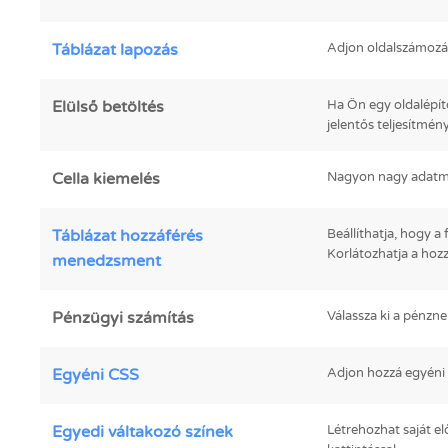
Táblázat lapozás
Adjon oldalszámozást
Elülső betöltés
Ha Ön egy oldalépít
jelentős teljesítmé
Cella kiemelés
Nagyon nagy adatmen
Táblázat hozzáférés
Beállíthatja, hogy a
Korlátozhatja a hoz
menedzsment
Pénzügyi számítás
Válassza ki a pénzn
Egyéni CSS
Adjon hozzá egyéni 
Egyedi váltakozó színek
Létrehozhat saját el