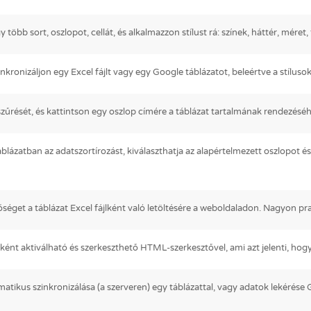
 több sort, oszlopot, cellát, és alkalmazzon stílust rá: színek, háttér, méret, 
nkronizáljon egy Excel fájlt vagy egy Google táblázatot, beleértve a stílusok
t szűrését, és kattintson egy oszlop címére a táblázat tartalmának rendezé
áblázatban az adatszortírozást, kiválaszthatja az alapértelmezett oszlopot és
séget a táblázat Excel fájlként való letöltésére a weboldaladon. Nagyon pr
ként aktiválható és szerkeszthető HTML-szerkesztővel, ami azt jelenti, hogy 
omatikus szinkronizálása (a szerveren) egy táblázattal, vagy adatok lekérése