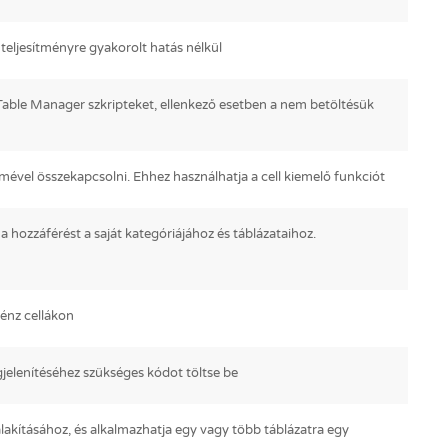
teljesítményre gyakorolt hatás nélkül
 Table Manager szkripteket, ellenkező esetben a nem betöltésük
ével összekapcsolni. Ehhez használhatja a cell kiemelő funkciót
a hozzáférést a saját kategóriájához és táblázataihoz.
pénz cellákon
jelenítéséhez szükséges kódot töltse be
kialakításához, és alkalmazhatja egy vagy több táblázatra egy