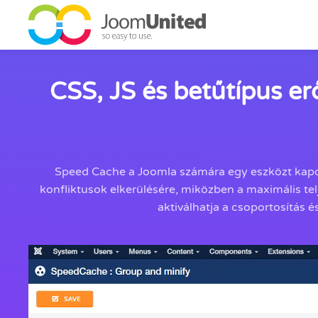
Ugrás a fő tartalomhoz
CSS, JS és betűtípus er
Speed Cache a Joomla számára egy eszközt kapott
konfliktusok elkerülésére, miközben a maximális telj
aktiválhatja a csoportosítás é