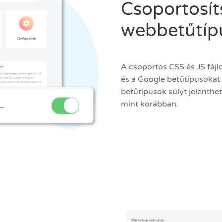
Csoportosít
webbetűtípu
A csoportos CSS és JS fáj
és a Google betűtípusokat 
betűtípusok súlyt jelenthet
mint korábban.