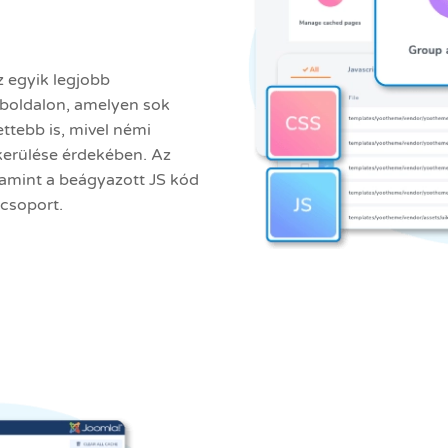
z egyik legjobb
eboldalon, amelyen sok
ttebb is, mivel némi
lkerülése érdekében. Az
alamint a beágyazott JS kód
 csoport.