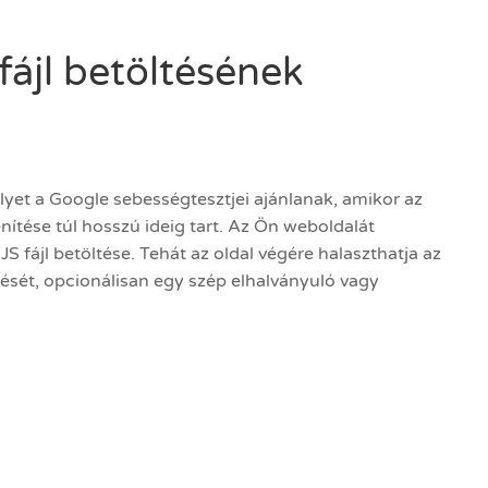
fájl betöltésének
a
elyet a Google sebességtesztjei ajánlanak, amikor az
nítése túl hosszú ideig tart. Az Ön weboldalát
S fájl betöltése. Tehát az oldal végére halaszthatja az
ltését, opcionálisan egy szép elhalványuló vagy