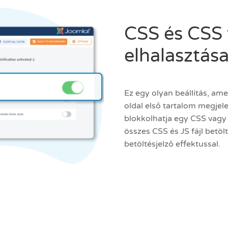
CSS és CSS 
elhalasztás
Ez egy olyan beállítás, am
oldal első tartalom megjele
blokkolhatja egy CSS vagy J
összes CSS és JS fájl betö
betöltésjelző effektussal.