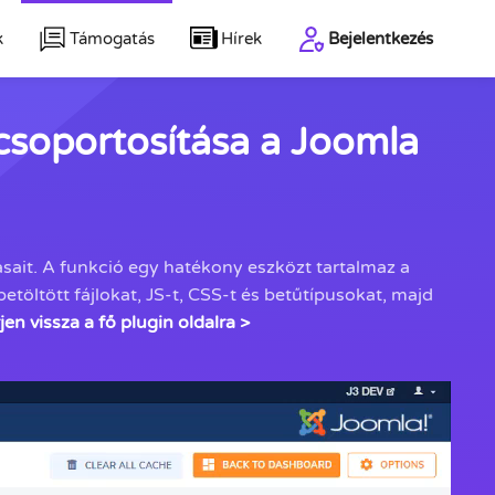
k
Támogatás
Hírek
Bejelentkezés
 csoportosítása a Joomla
sait. A funkció egy hatékony eszközt tartalmaz a
etöltött fájlokat, JS-t, CSS-t és betűtípusokat, majd
rjen vissza a fő plugin oldalra >