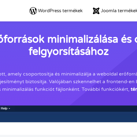
WordPress termékek
Joomla terméke
őforrások minimalizálása és
felgyorsításához
, amely csoportosítja és minimalizálja a weboldal erőforrá
esítményt biztosítja. Valójában szkennelhet a frontend-en b
s minimalizálás funkciót fájlonként. További funkciókért,
té