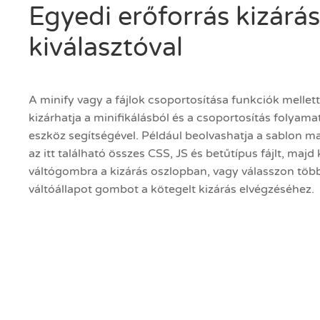
Egyedi erőforrás kizárás
kiválasztóval
A minify vagy a fájlok csoportosítása funkciók mellett
kizárhatja a minifikálásból és a csoportosítás folyama
eszköz segítségével. Például beolvashatja a sablon ma
az itt található összes CSS, JS és betűtípus fájlt, majd
váltógombra a kizárás oszlopban, vagy válasszon több
váltóállapot gombot a kötegelt kizárás elvégzéséhez.