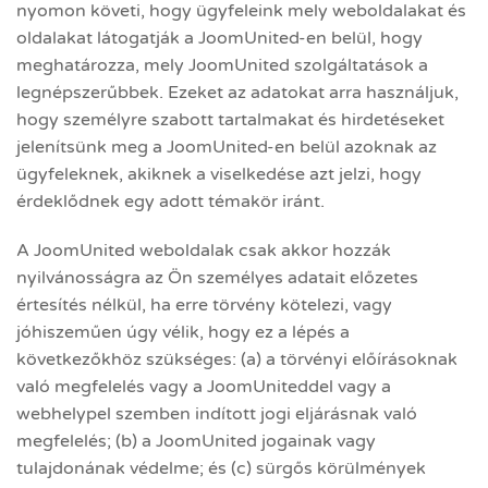
nyomon követi, hogy ügyfeleink mely weboldalakat és
oldalakat látogatják a JoomUnited-en belül, hogy
meghatározza, mely JoomUnited szolgáltatások a
legnépszerűbbek. Ezeket az adatokat arra használjuk,
hogy személyre szabott tartalmakat és hirdetéseket
jelenítsünk meg a JoomUnited-en belül azoknak az
ügyfeleknek, akiknek a viselkedése azt jelzi, hogy
érdeklődnek egy adott témakör iránt.
A JoomUnited weboldalak csak akkor hozzák
nyilvánosságra az Ön személyes adatait előzetes
értesítés nélkül, ha erre törvény kötelezi, vagy
jóhiszeműen úgy vélik, hogy ez a lépés a
következőkhöz szükséges: (a) a törvényi előírásoknak
való megfelelés vagy a JoomUniteddel vagy a
webhelypel szemben indított jogi eljárásnak való
megfelelés; (b) a JoomUnited jogainak vagy
tulajdonának védelme; és (c) sürgős körülmények