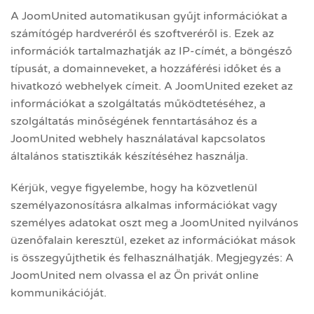
A JoomUnited automatikusan gyűjt információkat a
számítógép hardveréről és szoftveréről is. Ezek az
információk tartalmazhatják az IP-címét, a böngésző
típusát, a domainneveket, a hozzáférési időket és a
hivatkozó webhelyek címeit. A JoomUnited ezeket az
információkat a szolgáltatás működtetéséhez, a
szolgáltatás minőségének fenntartásához és a
JoomUnited webhely használatával kapcsolatos
általános statisztikák készítéséhez használja.
Kérjük, vegye figyelembe, hogy ha közvetlenül
személyazonosításra alkalmas információkat vagy
személyes adatokat oszt meg a JoomUnited nyilvános
üzenőfalain keresztül, ezeket az információkat mások
is összegyűjthetik és felhasználhatják. Megjegyzés: A
JoomUnited nem olvassa el az Ön privát online
kommunikációját.