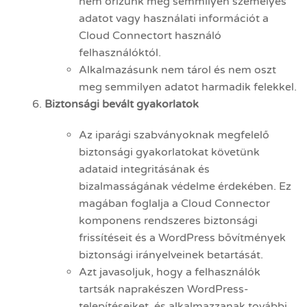
nem őrizünk meg semmilyen személyes
adatot vagy használati információt a
Cloud Connectort használó
felhasználóktól.
Alkalmazásunk nem tárol és nem oszt
meg semmilyen adatot harmadik felekkel.
Biztonsági bevált gyakorlatok
Az iparági szabványoknak megfelelő
biztonsági gyakorlatokat követünk
adataid integritásának és
bizalmasságának védelme érdekében. Ez
magában foglalja a Cloud Connector
komponens rendszeres biztonsági
frissítéseit és a WordPress bővítmények
biztonsági irányelveinek betartását.
Azt javasoljuk, hogy a felhasználók
tartsák naprakészen WordPress-
telepítéseiket, és alkalmazzanak további