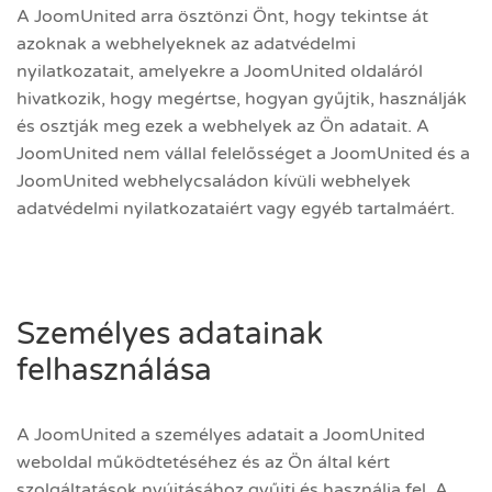
A JoomUnited arra ösztönzi Önt, hogy tekintse át
azoknak a webhelyeknek az adatvédelmi
nyilatkozatait, amelyekre a JoomUnited oldaláról
hivatkozik, hogy megértse, hogyan gyűjtik, használják
és osztják meg ezek a webhelyek az Ön adatait. A
JoomUnited nem vállal felelősséget a JoomUnited és a
JoomUnited webhelycsaládon kívüli webhelyek
adatvédelmi nyilatkozataiért vagy egyéb tartalmáért.
Személyes adatainak
felhasználása
A JoomUnited a személyes adatait a JoomUnited
weboldal működtetéséhez és az Ön által kért
szolgáltatások nyújtásához gyűjti és használja fel. A