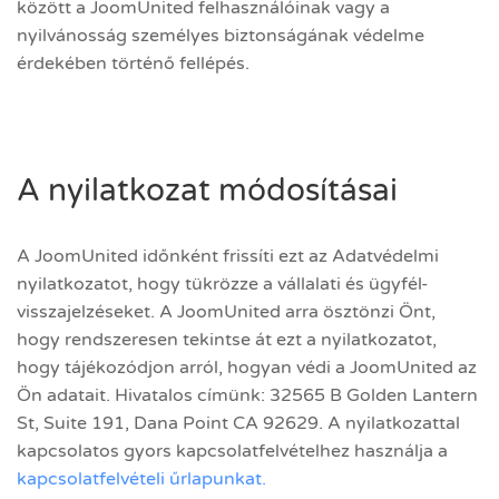
között a JoomUnited felhasználóinak vagy a
nyilvánosság személyes biztonságának védelme
érdekében történő fellépés.
A nyilatkozat módosításai
A JoomUnited időnként frissíti ezt az Adatvédelmi
nyilatkozatot, hogy tükrözze a vállalati és ügyfél-
visszajelzéseket. A JoomUnited arra ösztönzi Önt,
hogy rendszeresen tekintse át ezt a nyilatkozatot,
hogy tájékozódjon arról, hogyan védi a JoomUnited az
Ön adatait. Hivatalos címünk: 32565 B Golden Lantern
St, Suite 191, Dana Point CA 92629. A nyilatkozattal
kapcsolatos gyors kapcsolatfelvételhez használja a
kapcsolatfelvételi űrlapunkat.