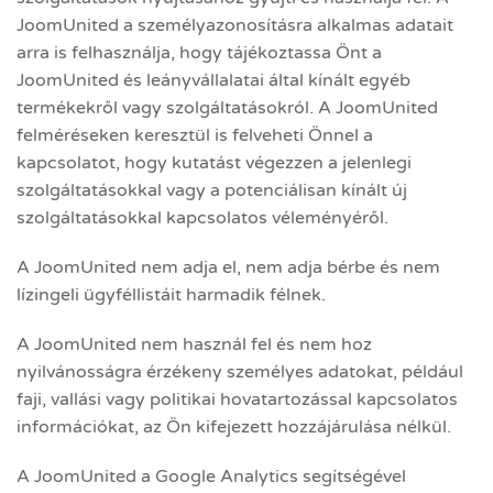
JoomUnited a személyazonosításra alkalmas adatait
arra is felhasználja, hogy tájékoztassa Önt a
JoomUnited és leányvállalatai által kínált egyéb
termékekről vagy szolgáltatásokról. A JoomUnited
felméréseken keresztül is felveheti Önnel a
kapcsolatot, hogy kutatást végezzen a jelenlegi
szolgáltatásokkal vagy a potenciálisan kínált új
szolgáltatásokkal kapcsolatos véleményéről.
A JoomUnited nem adja el, nem adja bérbe és nem
lízingeli ügyféllistáit harmadik félnek.
A JoomUnited nem használ fel és nem hoz
nyilvánosságra érzékeny személyes adatokat, például
faji, vallási vagy politikai hovatartozással kapcsolatos
információkat, az Ön kifejezett hozzájárulása nélkül.
A JoomUnited a Google Analytics segítségével